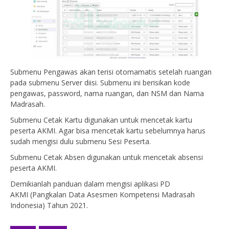
Submenu Pengawas akan terisi otomamatis setelah ruangan
pada submenu Server diisi. Submenu ini berisikan kode
pengawas, password, nama ruangan, dan NSM dan Nama
Madrasah.
Submenu Cetak Kartu digunakan untuk mencetak kartu
peserta AKMI. Agar bisa mencetak kartu sebelumnya harus
sudah mengisi dulu submenu Sesi Peserta.
Submenu Cetak Absen digunakan untuk mencetak absensi
peserta AKMI.
Demikianlah panduan dalam mengisi aplikasi PD
AKMI (Pangkalan Data Asesmen Kompetensi Madrasah
Indonesia) Tahun 2021.