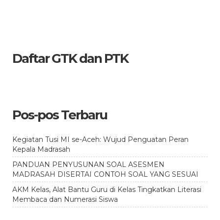
Daftar GTK dan PTK
Pos-pos Terbaru
Kegiatan Tusi MI se-Aceh: Wujud Penguatan Peran
Kepala Madrasah
PANDUAN PENYUSUNAN SOAL ASESMEN
MADRASAH DISERTAI CONTOH SOAL YANG SESUAI
AKM Kelas, Alat Bantu Guru di Kelas Tingkatkan Literasi
Membaca dan Numerasi Siswa