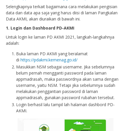
Selengkapnya terkait bagaimana cara melakukan pengisian
data dan data apa saja yang harus diisi di laman Pangkalan
Data AKMI, akan diuraikan di bawah ini.
1. Login dan Dashboard PD-AKMI
Untuk login ke laman PD AKMI 2021, langkah-langkahnya
adalah:
Buka laman PD AKMI yang beralamat
di
https://pdakmi.kemenag.go.id/
Masukkan NSM sebagai username. Jika sebelumnya
belum pernah mengganti password pada laman
appmadrasah, maka passwordnya akan sama dengan
username, yaitu NSM. Tetapi jika sebelumnya sudah
melakukan penggantian password di laman
appmadrasah, gunakan password rubahan tersebut.
Login berhasil lalu tampil lah halaman dashbord PD-
AKMI.