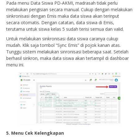
Pada menu Data Siswa PD-AKMI, madrasah tidak perlu
melakukan pengisian secara manual. Cukup dengan melakukan
sinkronisasi dengan Emis maka data siswa akan terinput
secara otomatis. Dengan catatan, data siswa di Emis,
terutama untuk siswa kelas 5 sudah terisi semua dan valid.
Untuk melakukan sinkronisasi data siswa caranya cukup
mudah. Klik saja tombol “Sync Emis” di pojok kanan atas.
Tunggu sistem melakukan sinronisasi beberapa saat. Setelah
berhasil sinkron, maka data siswa akan tertampil di dashboar
menu ini.
5. Menu Cek Kelengkapan