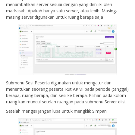
menambahkan server sesuai dengan yang dimiliki oleh
madrasah. Apakah hanya satu server, atau lebih. Masing-
masing server digunakan untuk ruang berapa saja
Submenu Sesi Peserta digunakan untuk mengatur dan
menentukan seorang peserta ikut AKMI pada periode (tanggal)
berapa, ruang berapa, dan sesi ke berapa. Pilihan pada kolom
ruang kan muncul setelah ruangan pada submenu Server diisi.
Setelah mengisi jangan lupa untuk mengklik Simpan.