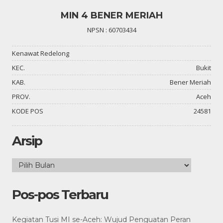
MIN 4 BENER MERIAH
NPSN : 60703434
Kenawat Redelong
KEC.
Bukit
KAB.
Bener Meriah
PROV.
Aceh
KODE POS
24581
Arsip
Arsip
Pos-pos Terbaru
Kegiatan Tusi MI se-Aceh: Wujud Penguatan Peran