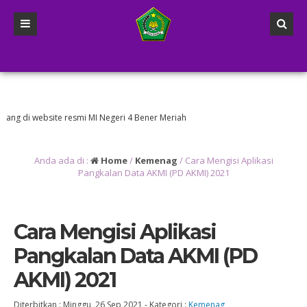
bsite resmi MI Negeri 4 Bener Meriah
Anda ada di :
Home
/
Kemenag
/
Cara Mengisi Aplikasi
Pangkalan Data AKMI (PD AKMI) 2021
Cara Mengisi Aplikasi
Pangkalan Data AKMI (PD
AKMI) 2021
Diterbitkan :
Minggu, 26 Sep 2021
-
Kategori :
Kemenag