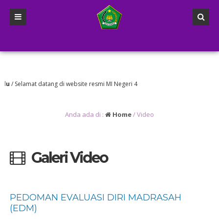
u
/ Selamat datang di website resmi MI Negeri 4
Anda ada di :
Home
/
Video
Galeri Video
PEDOMAN EVALUASI DIRI MADRASAH
(EDM)