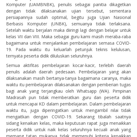
Komputer (UAMBNBK), penulis sebagai panitia dikagetkan
dengan tidak dilaksanakan ujian tersebut, sementara
persiapannya sudah optimal, begitu juga Ujian Nasional
Berbasis Komputer (UNBK), semuanya tidak terlaksana.
Setelah waktu berjalan maka diiringi lagi dengan belajar untuk
kelas VII dan VIII. Maka sebagai guru kami masih meraba-raba
bagaimana untuk menjalankan pembelajaran semasa COVID-
19. Pada waktu itu keluarlah petunjuk teknis kelulusan,
ternyata peserta didik diluluskan seluruhnya.
Semua aktifitas pembelajaran kocar-kacir, terlebih daerah
penulis adalah daerah pedesaan. Pembelajaran yang akan
dilaksanakan masih bertanya-tanya bagaimana caranya, maka
waktu itu pembelajaran dilaksanakan dengan pemberian tugas
bagi anak yang terjangkau oleh Whatsapp (WA). Pimpinan
Madrasah pun tidak memberatkan guru dan peserta didik
untuk mencapai KD dalam pembelajaran. Dalam pembelajaran
waktu itu, juga diperingatkan untuk mengambil nilai tidak
mengaitkan dengan COVID-19. Sekarang tibalah saatnya
sidang kenaikan kelas, maka keputusan rapat juga menaikkan
peserta didik untuk naik kelas seluruhnya kecuali anak yang
memang tatap mukanya tidak memenuhi kriteria kenaikkan