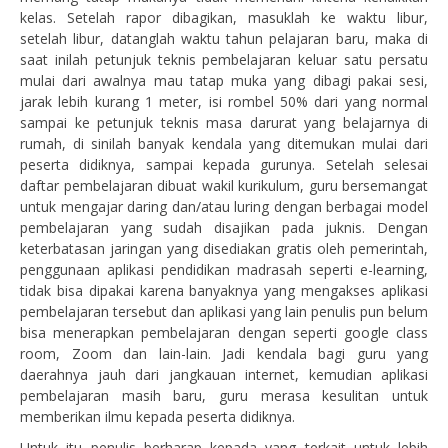
kelas. Setelah rapor dibagikan, masuklah ke waktu libur,
setelah libur, datanglah waktu tahun pelajaran baru, maka di
saat inilah petunjuk teknis pembelajaran keluar satu persatu
mulai dari awalnya mau tatap muka yang dibagi pakai sesi,
jarak lebih kurang 1 meter, isi rombel 50% dari yang normal
sampai ke petunjuk teknis masa darurat yang belajarnya di
rumah, di sinilah banyak kendala yang ditemukan mulai dari
peserta didiknya, sampai kepada gurunya. Setelah selesai
daftar pembelajaran dibuat wakil kurikulum, guru bersemangat
untuk mengajar daring dan/atau luring dengan berbagai model
pembelajaran yang sudah disajikan pada juknis. Dengan
keterbatasan jaringan yang disediakan gratis oleh pemerintah,
penggunaan aplikasi pendidikan madrasah seperti e-learning,
tidak bisa dipakai karena banyaknya yang mengakses aplikasi
pembelajaran tersebut dan aplikasi yang lain penulis pun belum
bisa menerapkan pembelajaran dengan seperti google class
room, Zoom dan lain-lain. Jadi kendala bagi guru yang
daerahnya jauh dari jangkauan internet, kemudian aplikasi
pembelajaran masih baru, guru merasa kesulitan untuk
memberikan ilmu kepada peserta didiknya.
Untuk itu penulis berharap kepada yang terkait untuk lebih