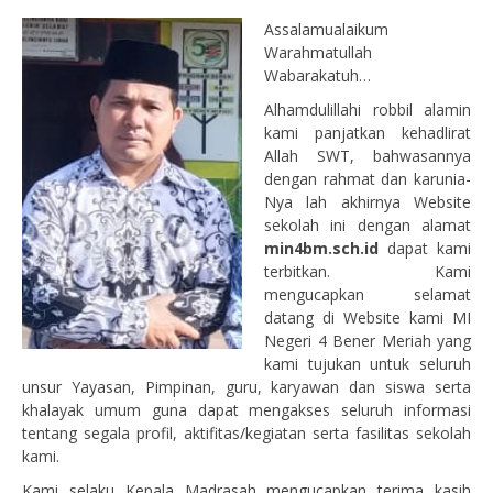
Assalamualaikum
Warahmatullah
Wabarakatuh…
Alhamdulillahi robbil alamin
kami panjatkan kehadlirat
Allah SWT, bahwasannya
dengan rahmat dan karunia-
Nya lah akhirnya Website
sekolah ini dengan alamat
min4bm.sch.id
dapat kami
terbitkan. Kami
mengucapkan selamat
datang di Website kami MI
Negeri 4 Bener Meriah yang
kami tujukan untuk seluruh
unsur Yayasan, Pimpinan, guru, karyawan dan siswa serta
khalayak umum guna dapat mengakses seluruh informasi
tentang segala profil, aktifitas/kegiatan serta fasilitas sekolah
kami.
Kami selaku Kepala Madrasah mengucapkan terima kasih