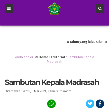
5 tahun yang lalu
/ Selamat datan
Bener Meriah
Anda ada di :
Home
/
Editorial
/
Sambutan Kepala
Madrasah
Sambutan Kepala Madrasah
Diterbitkan :
Sabtu, 8 Mei 2021
, Penulis :
min4bm