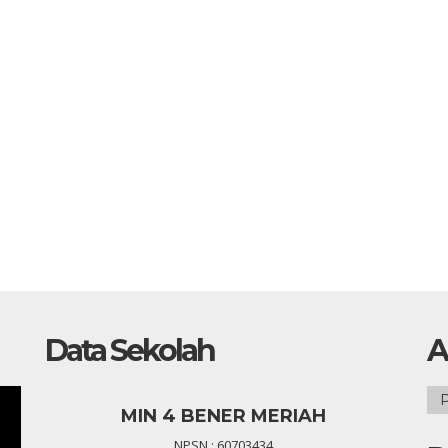
Data Sekolah
A
Ars
MIN 4 BENER MERIAH
NPSN : 60703434