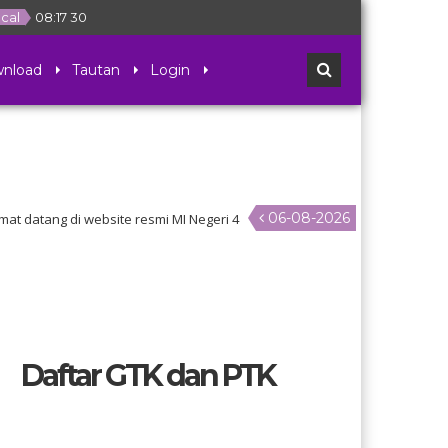
ocal
08
:
17
30
nload
Tautan
Login
06-08-2026
tang di website resmi MI Negeri 4
Daftar GTK dan PTK