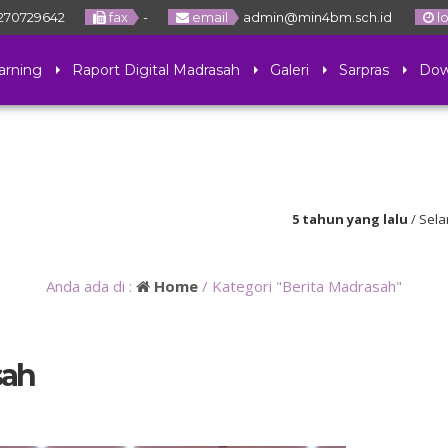
270729642
fax
-
email
admin@min4bm.sch.id
l
arning
Raport Digital Madrasah
Galeri
Sarpras
Dow
5 tahun yang lalu
/ Selamat da
Bener Meriah
Anda ada di :
Home
/
Kategori "Berita Madrasah"
sah