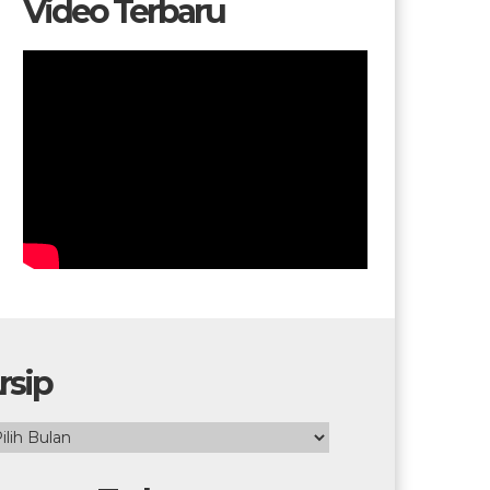
Video Terbaru
rsip
ip