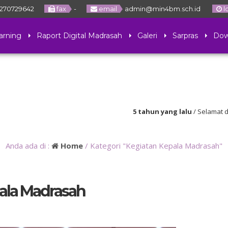
270729642
fax
-
email
admin@min4bm.sch.id
l
arning
Raport Digital Madrasah
Galeri
Sarpras
Dow
5 tahun yang lalu
/ Selamat datang 
Bener Meriah
Anda ada di :
Home
/
Kategori "Kegiatan Kepala Madrasah"
pala Madrasah