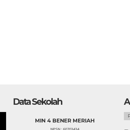
Data Sekolah
A
Ars
MIN 4 BENER MERIAH
NPSN : 60703434