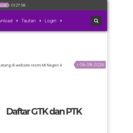
ocal
01
:
27
58
nload
Tautan
Login
06-08-2026
di website resmi MI Negeri 4
Daftar GTK dan PTK