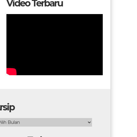
Video Terbaru
rsip
ip